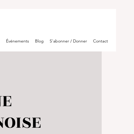
Événements
Blog
S'abonner / Donner
Contact
NE
NOISE