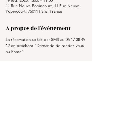
19 févr. 2026, 15:00 – 19:00
11 Rue Neuve Popincourt, 11 Rue Neuve
Popincourt, 75011 Paris, France
À propos de l'événement
La réservation se fait par SMS au 06 17 38 49 
12 en précisant "Demande de rendez-vous 
au Phare". 
Partager cet événement
©Le Phare Lighthouse. Powered and secured by
Wix