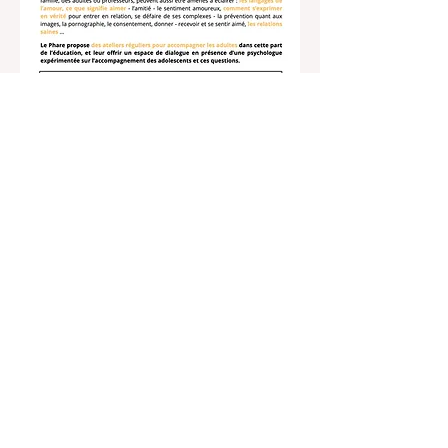
Partager cet événement
©Le Phare Lighthouse. Powered and secured by
Wix