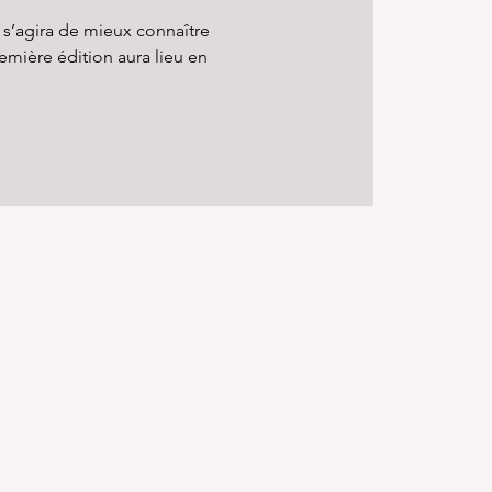
 s’agira de mieux connaître
mière édition aura lieu en