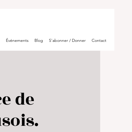
Événements
Blog
S'abonner / Donner
Contact
e de
sois.